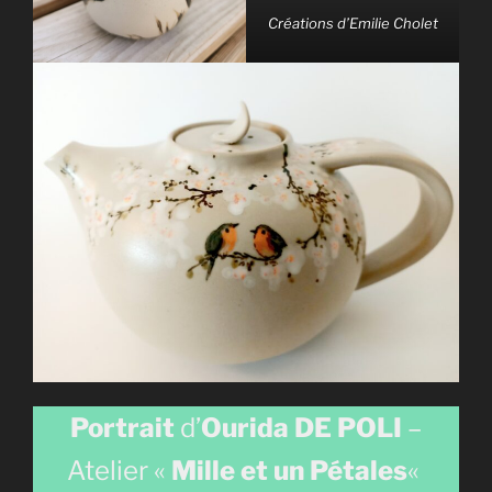
Créations d’Emilie Cholet
Portrait
d’
Ourida
DE POLI
–
Atelier «
Mille et un Pétales
«