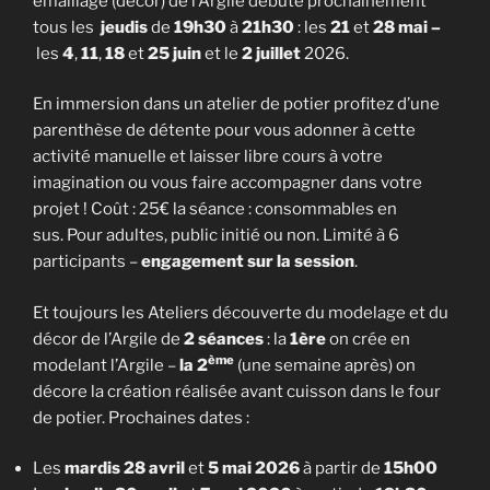
émaillage (décor) de l’Argile débute prochainement
tous les
jeudis
de
19h30
à
21h30
: les
21
et
28 mai –
les
4
,
11
,
18
et
25 juin
et le
2 juillet
2026.
En immersion dans un atelier de potier profitez d’une
parenthèse de détente pour vous adonner à cette
activité manuelle et laisser libre cours à votre
imagination ou vous faire accompagner dans votre
projet ! Coût : 25€ la séance : consommables en
sus. Pour adultes, public initié ou non. Limité à 6
participants –
engagement sur la session
.
Et toujours les Ateliers découverte du modelage et du
décor de l’Argile de
2 séances
: la
1ère
on crée en
ème
modelant l’Argile –
la 2
(une semaine après) on
décore la création réalisée avant cuisson dans le four
de potier. Prochaines dates :
Les
mardis 28 avril
et
5 mai 2026
à partir de
15h00