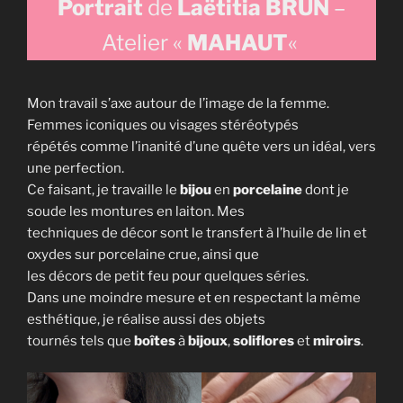
Portrait
de
Laëtitia BRUN
–
Atelier «
MAHAUT
«
Mon travail s’axe autour de l’image de la femme.
Femmes iconiques ou visages stéréotypés
répétés comme l’inanité d’une quête vers un idéal, vers
une perfection.
Ce faisant, je travaille le
bijou
en
porcelaine
dont je
soude les montures en laiton. Mes
techniques de décor sont le transfert à l’huile de lin et
oxydes sur porcelaine crue, ainsi que
les décors de petit feu pour quelques séries.
Dans une moindre mesure et en respectant la même
esthétique, je réalise aussi des objets
tournés tels que
boîtes
à
bijoux
,
soliflores
et
miroirs
.