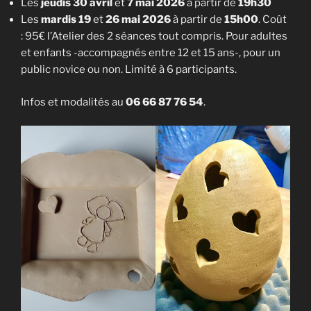
Les
jeudis 30 avril
et
7 mai 2026
à partir de
19h30
Les
mardis 19
et
26
mai
2026
à partir de
15h00
. Coût
: 95€ l’Atelier des 2 séances tout compris. Pour adultes
et enfants -accompagnés entre 12 et 15 ans-, pour un
public novice ou non. Limité à 6 participants.
Infos et modalités au
06 66 87 76 54
.