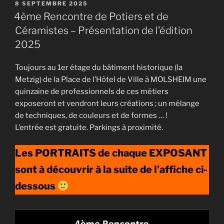
PUBLIÉ
8 SEPTEMBRE 2025
LE
4ème Rencontre de Potiers et de
Céramistes – Présentation de l’édition
2025
Toujours au 1er étage du bâtiment historique (la
Metzig) de la Place de l’Hôtel de Ville à MOLSHEIM une
quinzaine de professionnels de ces métiers
exposeront et vendront leurs créations ; un mélange
de techniques, de couleurs et de formes … !
L’entrée est gratuite. Parkings à proximité.
Les PORTRAITS de chaque EXPOSANT
sont à découvrir
à la suite de l’affiche
ci-
dessous