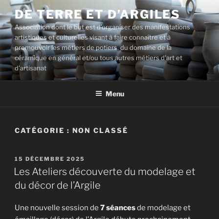
Aller
DE TERRE ET D’ARGILES
au
Association dont le but est d’organiser des manifestations
contenu
artistiques et culturelles visant à faire connaître et à
principal
promouvoir les métiers de potiers, du domaine de la
céramique en général et/ou tous autres métiers d’art et
d’artisanat
Menu
CATÉGORIE :
NON CLASSÉ
PUBLIÉ
15 DÉCEMBRE 2025
LE
Les Ateliers découverte du modelage et
du décor de l’Argile
Une nouvelle session de
7 séances
de modelage et