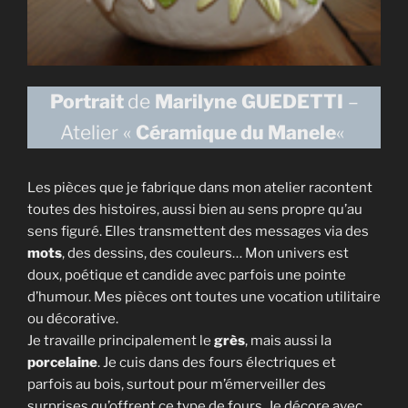
Portrait
de
Marilyne
GUEDETTI
–
Atelier «
Céramique du Manele
«
Les pièces que je fabrique dans mon atelier racontent
toutes des histoires, aussi bien au sens propre qu’au
sens figuré. Elles transmettent des messages via des
mots
, des dessins, des couleurs… Mon univers est
doux, poétique et candide avec parfois une pointe
d’humour. Mes pièces ont toutes une vocation utilitaire
ou décorative.
Je travaille principalement le
grès
, mais aussi la
porcelaine
. Je cuis dans des fours électriques et
parfois au bois, surtout pour m’émerveiller des
surprises qu’offrent ce type de fours. Je décore avec